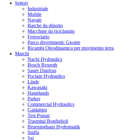
Settori
Industriale
Mobile
Navale
Barche da diporto
Macchine da riciclaggio
Ferroviario
Parco divertimenti: Giostre
Ricambi Oleodinamica per movimento terra
Marchi
Nachi Hydraulics
Bosch Rexroth
Sauer Danfoss
Poclain Hydraulics
Linde
Kawasaki
Hagglunds
Parker
Commercial Hydraulics
Galdabini
Test Popup
Trasmital Bonfiglioli
Brueninghaus Hydromatik
Staffa
Sai