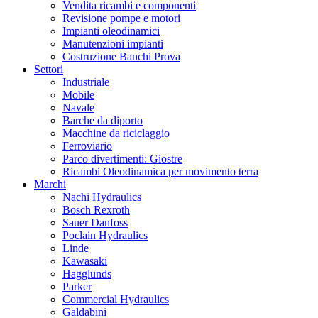
Vendita ricambi e componenti
Revisione pompe e motori
Impianti oleodinamici
Manutenzioni impianti
Costruzione Banchi Prova
Settori
Industriale
Mobile
Navale
Barche da diporto
Macchine da riciclaggio
Ferroviario
Parco divertimenti: Giostre
Ricambi Oleodinamica per movimento terra
Marchi
Nachi Hydraulics
Bosch Rexroth
Sauer Danfoss
Poclain Hydraulics
Linde
Kawasaki
Hagglunds
Parker
Commercial Hydraulics
Galdabini