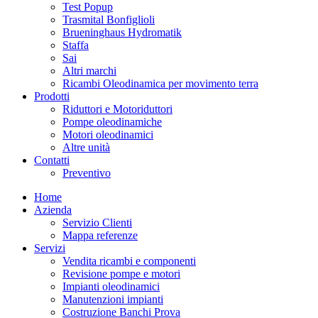
Test Popup
Trasmital Bonfiglioli
Brueninghaus Hydromatik
Staffa
Sai
Altri marchi
Ricambi Oleodinamica per movimento terra
Prodotti
Riduttori e Motoriduttori
Pompe oleodinamiche
Motori oleodinamici
Altre unità
Contatti
Preventivo
Home
Azienda
Servizio Clienti
Mappa referenze
Servizi
Vendita ricambi e componenti
Revisione pompe e motori
Impianti oleodinamici
Manutenzioni impianti
Costruzione Banchi Prova