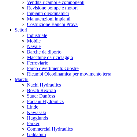
Vendita ricambi e componenti
Revisione pompe e motori
Impianti oleodinamici
Manutenzioni impianti
Costruzione Banchi Prova
Settori
Industriale
Mobile
Navale
Barche da diporto
Macchine da riciclaggio
Ferroviario
Parco divertimenti: Giostre
Ricambi Oleodinamica per movimento terra
Marchi
Nachi Hydraulics
Bosch Rexroth
Sauer Danfoss
Poclain Hydraulics
Linde
Kawasaki
Hagglunds
Parker
Commercial Hydraulics
Galdabini