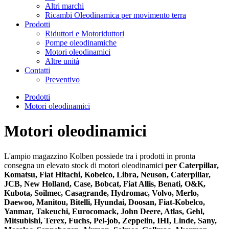
Altri marchi
Ricambi Oleodinamica per movimento terra
Prodotti
Riduttori e Motoriduttori
Pompe oleodinamiche
Motori oleodinamici
Altre unità
Contatti
Preventivo
Prodotti
Motori oleodinamici
Motori oleodinamici
L'ampio magazzino Kolben possiede tra i prodotti in pronta
consegna un elevato stock di motori oleodinamici
per Caterpillar,
Komatsu, Fiat Hitachi, Kobelco, Libra, Neuson, Caterpillar,
JCB, New Holland, Case, Bobcat, Fiat Allis, Benati, O&K,
Kubota, Soilmec, Casagrande, Hydromac, Volvo, Merlo,
Daewoo, Manitou, Bitelli, Hyundai, Doosan, Fiat-Kobelco,
Yanmar, Takeuchi, Eurocomack, John Deere, Atlas, Gehl,
Mitsubishi, Terex, Fuchs, Pel-job, Zeppelin, IHI, Linde, Sany,