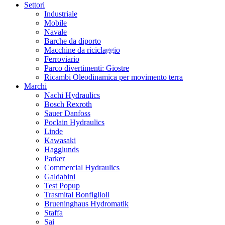
Settori
Industriale
Mobile
Navale
Barche da diporto
Macchine da riciclaggio
Ferroviario
Parco divertimenti: Giostre
Ricambi Oleodinamica per movimento terra
Marchi
Nachi Hydraulics
Bosch Rexroth
Sauer Danfoss
Poclain Hydraulics
Linde
Kawasaki
Hagglunds
Parker
Commercial Hydraulics
Galdabini
Test Popup
Trasmital Bonfiglioli
Brueninghaus Hydromatik
Staffa
Sai