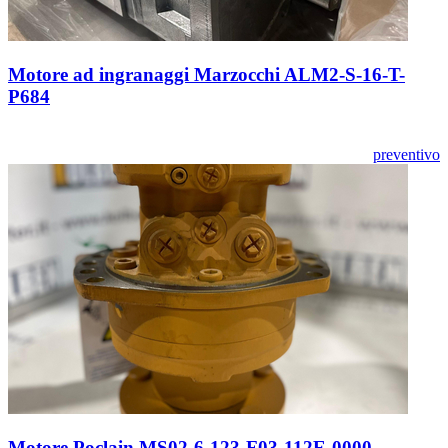
Motore ad ingranaggi Marzocchi ALM2-S-16-T-
P684
preventivo
Motore Poclain MS02-6-123-F03-112E-0000