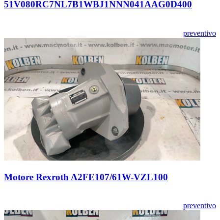
51V080RC7NL7B1WBJ1NNN041AAG0D400
preventivo
Motore Rexroth A2FE107/61W-VZL100
preventivo