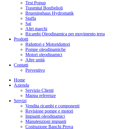
Test Popup
Trasmital Bonfiglioli
Brueninghaus Hydromatik
Staffa
Sai
Altri marchi
Ricambi Oleodinamica per movimento terra
Prodotti
Riduttori e Motoriduttori
Pompe oleodinamiche
Motori oleodinamici
Altre unità
Contatti
Preventivo
Home
Azienda
Servizio Clienti
Mappa referenze
Servizi
Vendita ricambi e componenti
Revisione pompe e motori
Impianti oleodinamici
Manutenzioni impianti
Costruzione Banchi Prova