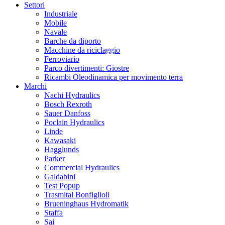
Settori
Industriale
Mobile
Navale
Barche da diporto
Macchine da riciclaggio
Ferroviario
Parco divertimenti: Giostre
Ricambi Oleodinamica per movimento terra
Marchi
Nachi Hydraulics
Bosch Rexroth
Sauer Danfoss
Poclain Hydraulics
Linde
Kawasaki
Hagglunds
Parker
Commercial Hydraulics
Galdabini
Test Popup
Trasmital Bonfiglioli
Brueninghaus Hydromatik
Staffa
Sai