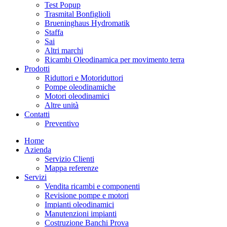
Test Popup
Trasmital Bonfiglioli
Brueninghaus Hydromatik
Staffa
Sai
Altri marchi
Ricambi Oleodinamica per movimento terra
Prodotti
Riduttori e Motoriduttori
Pompe oleodinamiche
Motori oleodinamici
Altre unità
Contatti
Preventivo
Home
Azienda
Servizio Clienti
Mappa referenze
Servizi
Vendita ricambi e componenti
Revisione pompe e motori
Impianti oleodinamici
Manutenzioni impianti
Costruzione Banchi Prova