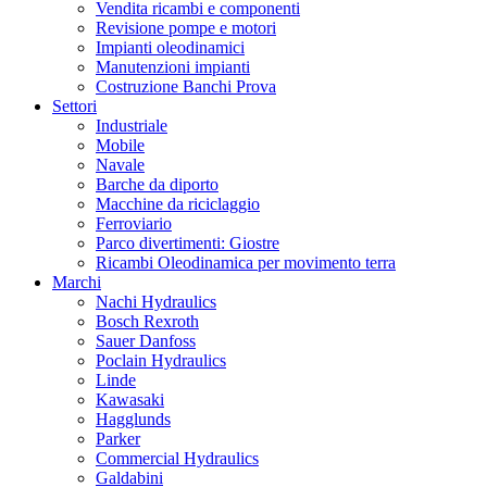
Vendita ricambi e componenti
Revisione pompe e motori
Impianti oleodinamici
Manutenzioni impianti
Costruzione Banchi Prova
Settori
Industriale
Mobile
Navale
Barche da diporto
Macchine da riciclaggio
Ferroviario
Parco divertimenti: Giostre
Ricambi Oleodinamica per movimento terra
Marchi
Nachi Hydraulics
Bosch Rexroth
Sauer Danfoss
Poclain Hydraulics
Linde
Kawasaki
Hagglunds
Parker
Commercial Hydraulics
Galdabini