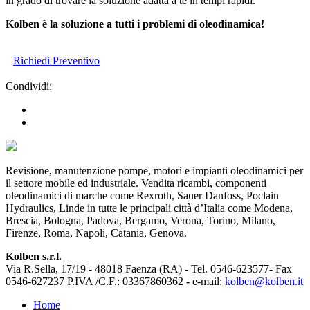
in grado di trovare la soluzione adatta a te in tempi rapidi.
Kolben è la soluzione a tutti i problemi di oleodinamica!
Richiedi Preventivo
Condividi:
Revisione, manutenzione pompe, motori e impianti oleodinamici per
il settore mobile ed industriale. Vendita ricambi, componenti
oleodinamici di marche come Rexroth, Sauer Danfoss, Poclain
Hydraulics, Linde in tutte le principali città d’Italia come Modena,
Brescia, Bologna, Padova, Bergamo, Verona, Torino, Milano,
Firenze, Roma, Napoli, Catania, Genova.
Kolben s.r.l.
Via R.Sella, 17/19 - 48018 Faenza (RA) - Tel. 0546-623577- Fax
0546-627237 P.IVA /C.F.: 03367860362 - e-mail:
kolben@kolben.it
Home