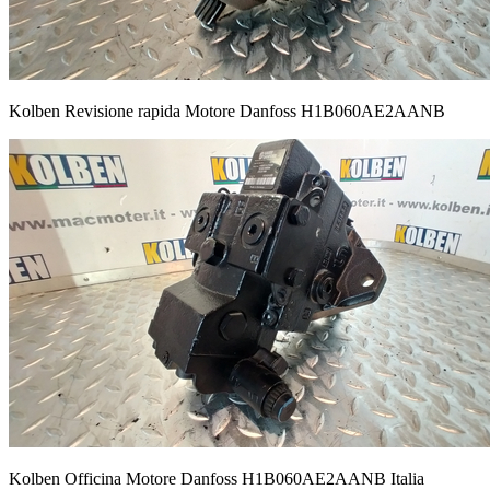
Kolben Revisione rapida Motore Danfoss H1B060AE2AANB
Kolben Officina Motore Danfoss H1B060AE2AANB Italia