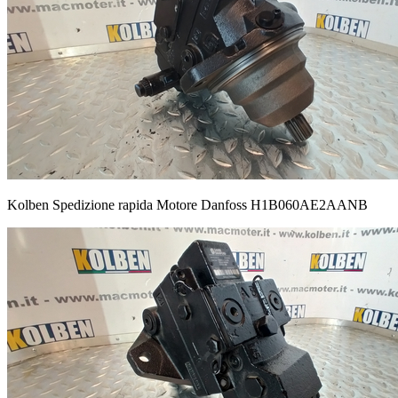
Kolben Spedizione rapida Motore Danfoss H1B060AE2AANB