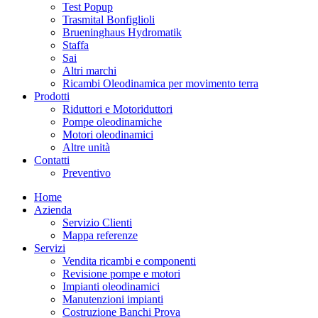
Test Popup
Trasmital Bonfiglioli
Brueninghaus Hydromatik
Staffa
Sai
Altri marchi
Ricambi Oleodinamica per movimento terra
Prodotti
Riduttori e Motoriduttori
Pompe oleodinamiche
Motori oleodinamici
Altre unità
Contatti
Preventivo
Home
Azienda
Servizio Clienti
Mappa referenze
Servizi
Vendita ricambi e componenti
Revisione pompe e motori
Impianti oleodinamici
Manutenzioni impianti
Costruzione Banchi Prova