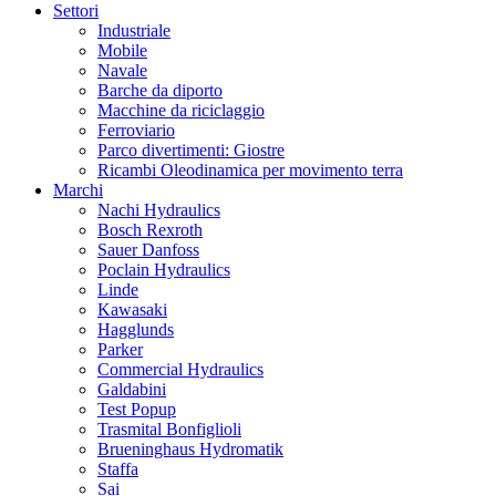
Settori
Industriale
Mobile
Navale
Barche da diporto
Macchine da riciclaggio
Ferroviario
Parco divertimenti: Giostre
Ricambi Oleodinamica per movimento terra
Marchi
Nachi Hydraulics
Bosch Rexroth
Sauer Danfoss
Poclain Hydraulics
Linde
Kawasaki
Hagglunds
Parker
Commercial Hydraulics
Galdabini
Test Popup
Trasmital Bonfiglioli
Brueninghaus Hydromatik
Staffa
Sai