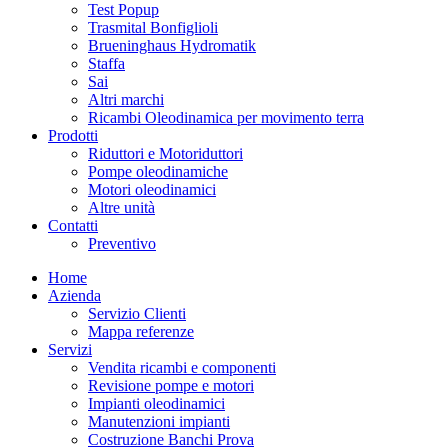
Test Popup
Trasmital Bonfiglioli
Brueninghaus Hydromatik
Staffa
Sai
Altri marchi
Ricambi Oleodinamica per movimento terra
Prodotti
Riduttori e Motoriduttori
Pompe oleodinamiche
Motori oleodinamici
Altre unità
Contatti
Preventivo
Home
Azienda
Servizio Clienti
Mappa referenze
Servizi
Vendita ricambi e componenti
Revisione pompe e motori
Impianti oleodinamici
Manutenzioni impianti
Costruzione Banchi Prova