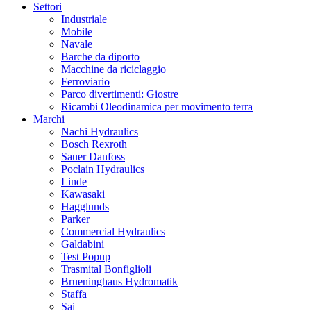
Settori
Industriale
Mobile
Navale
Barche da diporto
Macchine da riciclaggio
Ferroviario
Parco divertimenti: Giostre
Ricambi Oleodinamica per movimento terra
Marchi
Nachi Hydraulics
Bosch Rexroth
Sauer Danfoss
Poclain Hydraulics
Linde
Kawasaki
Hagglunds
Parker
Commercial Hydraulics
Galdabini
Test Popup
Trasmital Bonfiglioli
Brueninghaus Hydromatik
Staffa
Sai