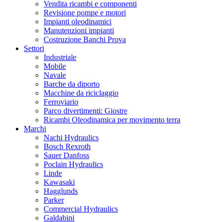
Vendita ricambi e componenti
Revisione pompe e motori
Impianti oleodinamici
Manutenzioni impianti
Costruzione Banchi Prova
Settori
Industriale
Mobile
Navale
Barche da diporto
Macchine da riciclaggio
Ferroviario
Parco divertimenti: Giostre
Ricambi Oleodinamica per movimento terra
Marchi
Nachi Hydraulics
Bosch Rexroth
Sauer Danfoss
Poclain Hydraulics
Linde
Kawasaki
Hagglunds
Parker
Commercial Hydraulics
Galdabini