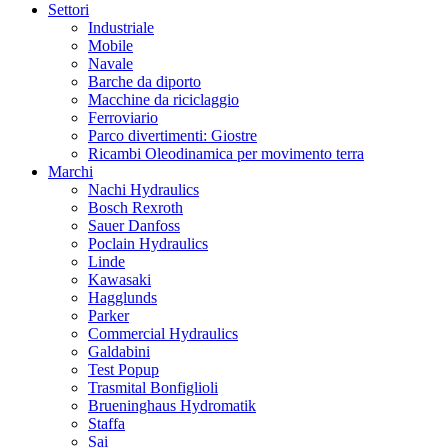
Settori
Industriale
Mobile
Navale
Barche da diporto
Macchine da riciclaggio
Ferroviario
Parco divertimenti: Giostre
Ricambi Oleodinamica per movimento terra
Marchi
Nachi Hydraulics
Bosch Rexroth
Sauer Danfoss
Poclain Hydraulics
Linde
Kawasaki
Hagglunds
Parker
Commercial Hydraulics
Galdabini
Test Popup
Trasmital Bonfiglioli
Brueninghaus Hydromatik
Staffa
Sai