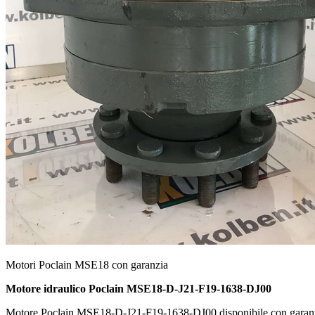
Motori Poclain MSE18 con garanzia
Motore idraulico Poclain MSE18-D-J21-F19-1638-DJ00
Motore Poclain MSE18-D-J21-F19-1638-DJ00 disponibile con garanzi