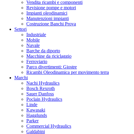
Vendita ricambi e componenti
Revisione pompe e motori
Impianti oleodinamici
Manutenzioni impianti
Costruzione Banchi Prova
Settori
Industriale
Mobile
Navale
Barche da diporto
Macchine da riciclaggio
Ferroviario
Parco divertimenti: Giostre
Ricambi Oleodinamica per movimento terra
Marchi
Nachi Hydraulics
Bosch Rexroth
Sauer Danfoss
Poclain Hydraulics
Linde
Kawasaki
Hagglunds
Parker
Commercial Hydraulics
Galdabini