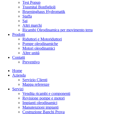
Test Popup
Trasmital Bonfiglioli
Brueninghaus Hydromatik
Staffa
Sai
Altri marchi
Ricambi Oleodinamica per movimento terra
Prodotti
Riduttori e Motoriduttori
Pompe oleodinamiche
Motori oleodinamici
Altre unità
Contatti
Preventivo
Home
Azienda
Servizio Clienti
Mappa referenze
Servizi
Vendita ricambi e componenti
Revisione pompe e motori
Impianti oleodinamici
Manutenzioni impianti
Costruzione Banchi Prova