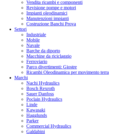
Vendita ricambi e componenti
Revisione pompe e motori
Impianti oleodinamici
Manutenzioni impianti
Costruzione Banchi Prova
Settori
Industriale
Mobile
Navale
Barche da diporto
Macchine da riciclaggio
Ferroviario
Parco divertimenti: Giostre
Ricambi Oleodinamica per movimento terra
Marchi
Nachi Hydraulics
Bosch Rexroth
Sauer Danfoss
Poclain Hydraulics
Linde
Kawasaki
Hagglunds
Parker
Commercial Hydraulics
Galdabini