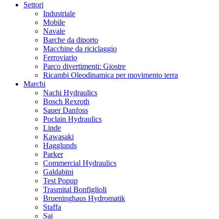
Settori
Industriale
Mobile
Navale
Barche da diporto
Macchine da riciclaggio
Ferroviario
Parco divertimenti: Giostre
Ricambi Oleodinamica per movimento terra
Marchi
Nachi Hydraulics
Bosch Rexroth
Sauer Danfoss
Poclain Hydraulics
Linde
Kawasaki
Hagglunds
Parker
Commercial Hydraulics
Galdabini
Test Popup
Trasmital Bonfiglioli
Brueninghaus Hydromatik
Staffa
Sai