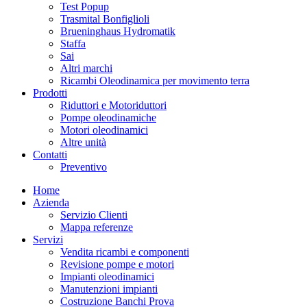
Test Popup
Trasmital Bonfiglioli
Brueninghaus Hydromatik
Staffa
Sai
Altri marchi
Ricambi Oleodinamica per movimento terra
Prodotti
Riduttori e Motoriduttori
Pompe oleodinamiche
Motori oleodinamici
Altre unità
Contatti
Preventivo
Home
Azienda
Servizio Clienti
Mappa referenze
Servizi
Vendita ricambi e componenti
Revisione pompe e motori
Impianti oleodinamici
Manutenzioni impianti
Costruzione Banchi Prova