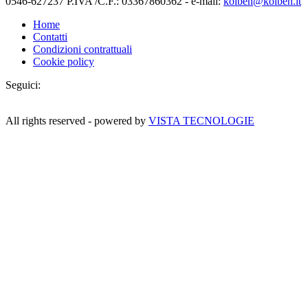
0546-627237 P.IVA /C.F.: 03367860362 - e-mail:
kolben@kolben.it
Home
Contatti
Condizioni contrattuali
Cookie policy
Seguici:
All rights reserved - powered by
VISTA TECNOLOGIE