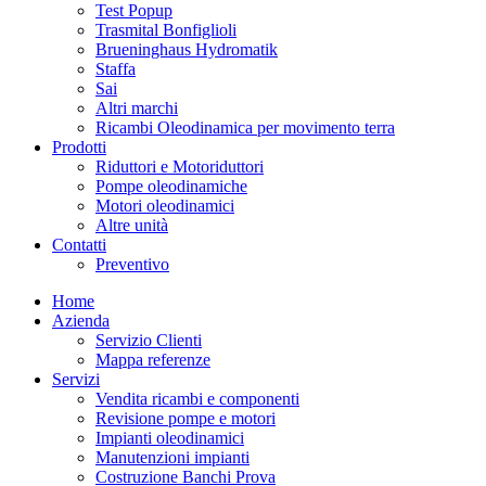
Test Popup
Trasmital Bonfiglioli
Brueninghaus Hydromatik
Staffa
Sai
Altri marchi
Ricambi Oleodinamica per movimento terra
Prodotti
Riduttori e Motoriduttori
Pompe oleodinamiche
Motori oleodinamici
Altre unità
Contatti
Preventivo
Home
Azienda
Servizio Clienti
Mappa referenze
Servizi
Vendita ricambi e componenti
Revisione pompe e motori
Impianti oleodinamici
Manutenzioni impianti
Costruzione Banchi Prova