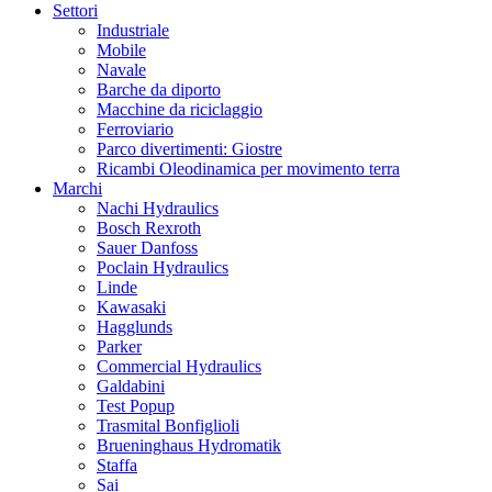
Settori
Industriale
Mobile
Navale
Barche da diporto
Macchine da riciclaggio
Ferroviario
Parco divertimenti: Giostre
Ricambi Oleodinamica per movimento terra
Marchi
Nachi Hydraulics
Bosch Rexroth
Sauer Danfoss
Poclain Hydraulics
Linde
Kawasaki
Hagglunds
Parker
Commercial Hydraulics
Galdabini
Test Popup
Trasmital Bonfiglioli
Brueninghaus Hydromatik
Staffa
Sai