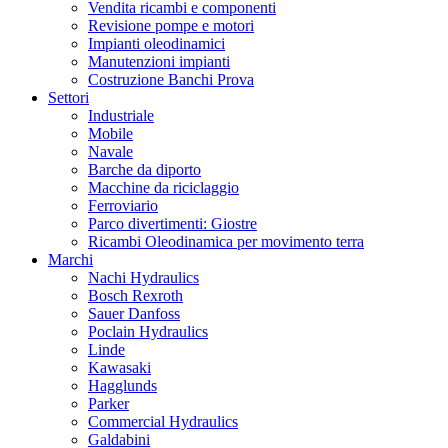
Vendita ricambi e componenti
Revisione pompe e motori
Impianti oleodinamici
Manutenzioni impianti
Costruzione Banchi Prova
Settori
Industriale
Mobile
Navale
Barche da diporto
Macchine da riciclaggio
Ferroviario
Parco divertimenti: Giostre
Ricambi Oleodinamica per movimento terra
Marchi
Nachi Hydraulics
Bosch Rexroth
Sauer Danfoss
Poclain Hydraulics
Linde
Kawasaki
Hagglunds
Parker
Commercial Hydraulics
Galdabini