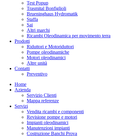
Test Popup
Trasmital Bonfiglioli
Brueninghaus Hydromatik
Staffa
Sai
Altri marchi
Ricambi Oleodinamica per movimento terra
Prodotti
Riduttori e Motoriduttori
Pompe oleodinamiche
Motori oleodinamici
Altre unità
Contatti
Preventivo
Home
Azienda
Servizio Clienti
Mappa referenze
Servizi
Vendita ricambi e componenti
Revisione pompe e motori
Impianti oleodinamici
Manutenzioni impianti
Costruzione Banchi Prova