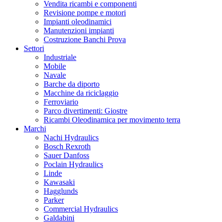
Vendita ricambi e componenti
Revisione pompe e motori
Impianti oleodinamici
Manutenzioni impianti
Costruzione Banchi Prova
Settori
Industriale
Mobile
Navale
Barche da diporto
Macchine da riciclaggio
Ferroviario
Parco divertimenti: Giostre
Ricambi Oleodinamica per movimento terra
Marchi
Nachi Hydraulics
Bosch Rexroth
Sauer Danfoss
Poclain Hydraulics
Linde
Kawasaki
Hagglunds
Parker
Commercial Hydraulics
Galdabini