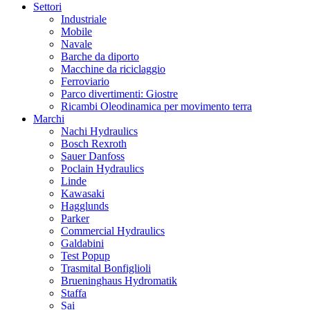
Settori
Industriale
Mobile
Navale
Barche da diporto
Macchine da riciclaggio
Ferroviario
Parco divertimenti: Giostre
Ricambi Oleodinamica per movimento terra
Marchi
Nachi Hydraulics
Bosch Rexroth
Sauer Danfoss
Poclain Hydraulics
Linde
Kawasaki
Hagglunds
Parker
Commercial Hydraulics
Galdabini
Test Popup
Trasmital Bonfiglioli
Brueninghaus Hydromatik
Staffa
Sai