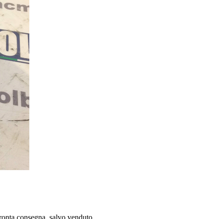
onta consegna, salvo venduto.