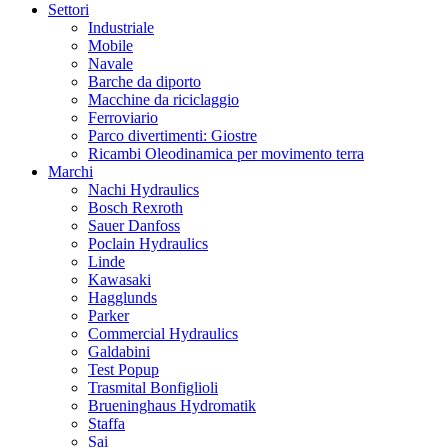
Settori
Industriale
Mobile
Navale
Barche da diporto
Macchine da riciclaggio
Ferroviario
Parco divertimenti: Giostre
Ricambi Oleodinamica per movimento terra
Marchi
Nachi Hydraulics
Bosch Rexroth
Sauer Danfoss
Poclain Hydraulics
Linde
Kawasaki
Hagglunds
Parker
Commercial Hydraulics
Galdabini
Test Popup
Trasmital Bonfiglioli
Brueninghaus Hydromatik
Staffa
Sai