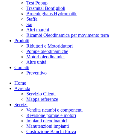
Test Popup
Trasmital Bonfiglioli
Brueninghaus Hydromatik
Staffa
Sai
Altri marchi
Ricambi Oleodinamica per movimento terra
Prodotti
Riduttori e Motoriduttori
Pompe oleodinamiche
Motori oleodinamici
Altre unità
Contatti
Preventivo
Home
Azienda
Servizio Clienti
Mappa referenze
Servizi
Vendita ricambi e componenti
Revisione pompe e motori
Impianti oleodinamici
Manutenzioni impianti
Costruzione Banchi Prova