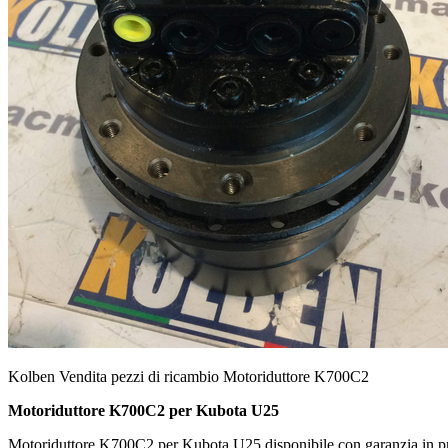
Kolben Vendita pezzi di ricambio Motoriduttore K700C2
Motoriduttore K700C2 per Kubota U25
Motoriduttore K700C2 per Kubota U25 disponibile con garanzia in pr