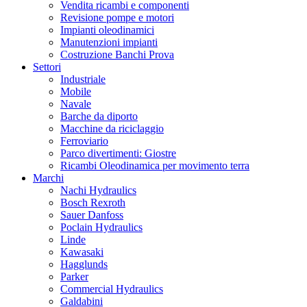
Vendita ricambi e componenti
Revisione pompe e motori
Impianti oleodinamici
Manutenzioni impianti
Costruzione Banchi Prova
Settori
Industriale
Mobile
Navale
Barche da diporto
Macchine da riciclaggio
Ferroviario
Parco divertimenti: Giostre
Ricambi Oleodinamica per movimento terra
Marchi
Nachi Hydraulics
Bosch Rexroth
Sauer Danfoss
Poclain Hydraulics
Linde
Kawasaki
Hagglunds
Parker
Commercial Hydraulics
Galdabini