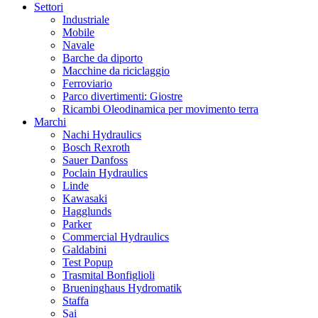
Settori
Industriale
Mobile
Navale
Barche da diporto
Macchine da riciclaggio
Ferroviario
Parco divertimenti: Giostre
Ricambi Oleodinamica per movimento terra
Marchi
Nachi Hydraulics
Bosch Rexroth
Sauer Danfoss
Poclain Hydraulics
Linde
Kawasaki
Hagglunds
Parker
Commercial Hydraulics
Galdabini
Test Popup
Trasmital Bonfiglioli
Brueninghaus Hydromatik
Staffa
Sai