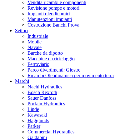
Vendita ricambi e componenti
Revisione pompe e motori
Impianti oleodinamici
Manutenzioni impianti
Costruzione Banchi Prova
Settori
Industriale
Mobile
Navale
Barche da diporto
Macchine da riciclaggio
Ferroviario
Parco divertimenti: Giostre
Ricambi Oleodinamica per movimento terra
Marchi
Nachi Hydraulics
Bosch Rexroth
Sauer Danfoss
Poclain Hydraulics
Linde
Kawasaki
Hagglunds
Parker
Commercial Hydraulics
Galdabini