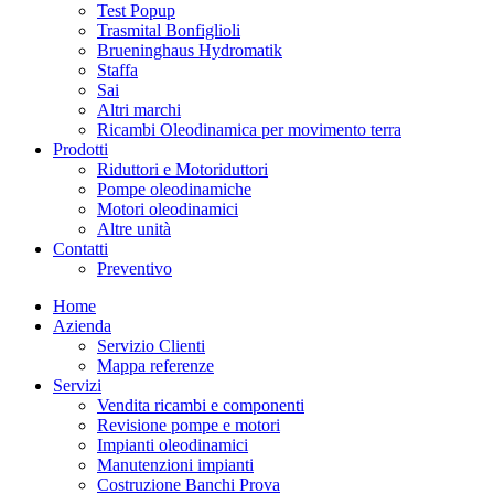
Test Popup
Trasmital Bonfiglioli
Brueninghaus Hydromatik
Staffa
Sai
Altri marchi
Ricambi Oleodinamica per movimento terra
Prodotti
Riduttori e Motoriduttori
Pompe oleodinamiche
Motori oleodinamici
Altre unità
Contatti
Preventivo
Home
Azienda
Servizio Clienti
Mappa referenze
Servizi
Vendita ricambi e componenti
Revisione pompe e motori
Impianti oleodinamici
Manutenzioni impianti
Costruzione Banchi Prova