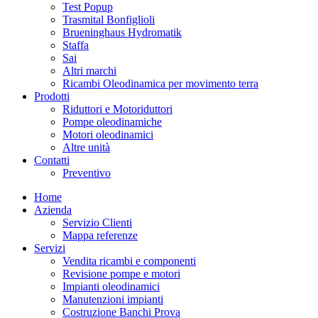
Test Popup
Trasmital Bonfiglioli
Brueninghaus Hydromatik
Staffa
Sai
Altri marchi
Ricambi Oleodinamica per movimento terra
Prodotti
Riduttori e Motoriduttori
Pompe oleodinamiche
Motori oleodinamici
Altre unità
Contatti
Preventivo
Home
Azienda
Servizio Clienti
Mappa referenze
Servizi
Vendita ricambi e componenti
Revisione pompe e motori
Impianti oleodinamici
Manutenzioni impianti
Costruzione Banchi Prova