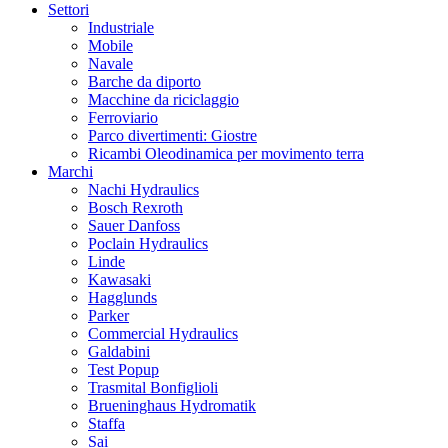
Settori
Industriale
Mobile
Navale
Barche da diporto
Macchine da riciclaggio
Ferroviario
Parco divertimenti: Giostre
Ricambi Oleodinamica per movimento terra
Marchi
Nachi Hydraulics
Bosch Rexroth
Sauer Danfoss
Poclain Hydraulics
Linde
Kawasaki
Hagglunds
Parker
Commercial Hydraulics
Galdabini
Test Popup
Trasmital Bonfiglioli
Brueninghaus Hydromatik
Staffa
Sai