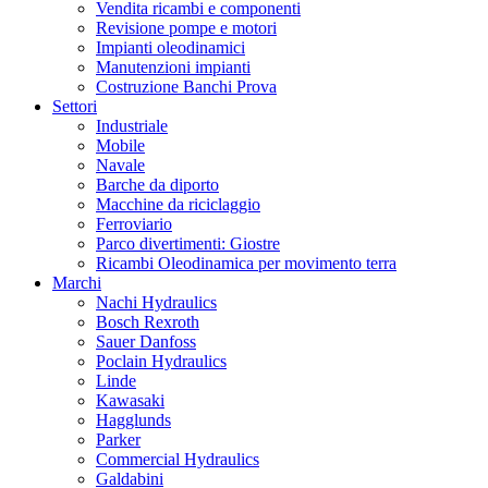
Vendita ricambi e componenti
Revisione pompe e motori
Impianti oleodinamici
Manutenzioni impianti
Costruzione Banchi Prova
Settori
Industriale
Mobile
Navale
Barche da diporto
Macchine da riciclaggio
Ferroviario
Parco divertimenti: Giostre
Ricambi Oleodinamica per movimento terra
Marchi
Nachi Hydraulics
Bosch Rexroth
Sauer Danfoss
Poclain Hydraulics
Linde
Kawasaki
Hagglunds
Parker
Commercial Hydraulics
Galdabini