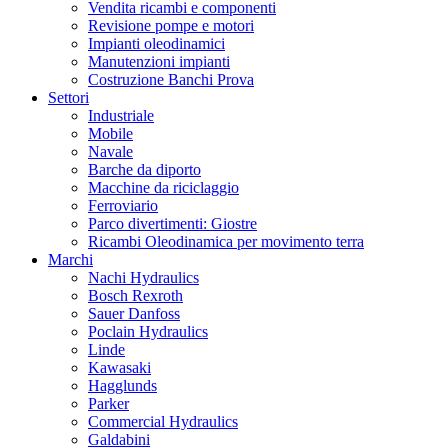
Vendita ricambi e componenti
Revisione pompe e motori
Impianti oleodinamici
Manutenzioni impianti
Costruzione Banchi Prova
Settori
Industriale
Mobile
Navale
Barche da diporto
Macchine da riciclaggio
Ferroviario
Parco divertimenti: Giostre
Ricambi Oleodinamica per movimento terra
Marchi
Nachi Hydraulics
Bosch Rexroth
Sauer Danfoss
Poclain Hydraulics
Linde
Kawasaki
Hagglunds
Parker
Commercial Hydraulics
Galdabini