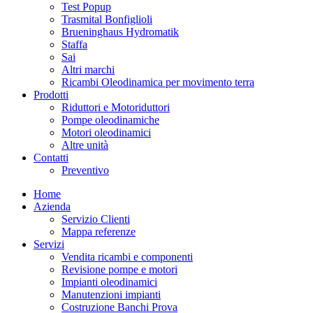
Test Popup
Trasmital Bonfiglioli
Brueninghaus Hydromatik
Staffa
Sai
Altri marchi
Ricambi Oleodinamica per movimento terra
Prodotti
Riduttori e Motoriduttori
Pompe oleodinamiche
Motori oleodinamici
Altre unità
Contatti
Preventivo
Home
Azienda
Servizio Clienti
Mappa referenze
Servizi
Vendita ricambi e componenti
Revisione pompe e motori
Impianti oleodinamici
Manutenzioni impianti
Costruzione Banchi Prova