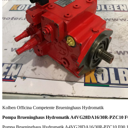
Kolben Officina Competente Brueninghaus Hydromatik
Pompa Brueninghaus Hydromatik A4VG28DA16/30R-PZC10 F0
Pompa Brueninghaus Hydromatik A4VG28DA16/30R-PZC10 F00 1S-S d