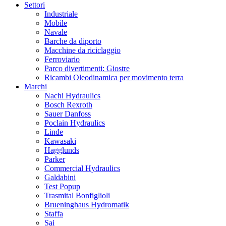
Settori
Industriale
Mobile
Navale
Barche da diporto
Macchine da riciclaggio
Ferroviario
Parco divertimenti: Giostre
Ricambi Oleodinamica per movimento terra
Marchi
Nachi Hydraulics
Bosch Rexroth
Sauer Danfoss
Poclain Hydraulics
Linde
Kawasaki
Hagglunds
Parker
Commercial Hydraulics
Galdabini
Test Popup
Trasmital Bonfiglioli
Brueninghaus Hydromatik
Staffa
Sai