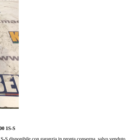
0 1S-S
isponibile con garanzia in pronta consegna, salvo venduto.