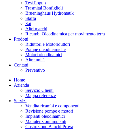
Test Popup
Trasmital Bonfiglioli
Brueninghaus Hydromatik
Staffa
Sai
Altri marchi
Ricambi Oleodinamica per movimento terra
Prodotti
Riduttori e Motoriduttori
Pompe oleodinamiche
Motori oleodinamici
Altre unità
Contatti
Preventivo
Home
Azienda
Servizio Clienti
Mappa referenze
Servizi
Vendita ricambi e componenti
Revisione pompe e motori
Impianti oleodinamici
Manutenzioni impianti
Costruzione Banchi Prova