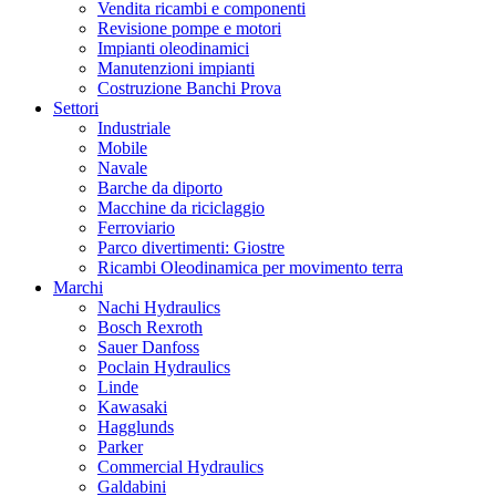
Vendita ricambi e componenti
Revisione pompe e motori
Impianti oleodinamici
Manutenzioni impianti
Costruzione Banchi Prova
Settori
Industriale
Mobile
Navale
Barche da diporto
Macchine da riciclaggio
Ferroviario
Parco divertimenti: Giostre
Ricambi Oleodinamica per movimento terra
Marchi
Nachi Hydraulics
Bosch Rexroth
Sauer Danfoss
Poclain Hydraulics
Linde
Kawasaki
Hagglunds
Parker
Commercial Hydraulics
Galdabini