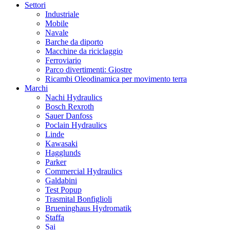
Settori
Industriale
Mobile
Navale
Barche da diporto
Macchine da riciclaggio
Ferroviario
Parco divertimenti: Giostre
Ricambi Oleodinamica per movimento terra
Marchi
Nachi Hydraulics
Bosch Rexroth
Sauer Danfoss
Poclain Hydraulics
Linde
Kawasaki
Hagglunds
Parker
Commercial Hydraulics
Galdabini
Test Popup
Trasmital Bonfiglioli
Brueninghaus Hydromatik
Staffa
Sai