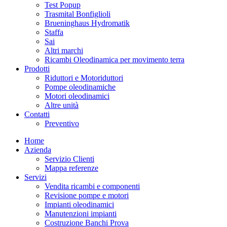
Test Popup
Trasmital Bonfiglioli
Brueninghaus Hydromatik
Staffa
Sai
Altri marchi
Ricambi Oleodinamica per movimento terra
Prodotti
Riduttori e Motoriduttori
Pompe oleodinamiche
Motori oleodinamici
Altre unità
Contatti
Preventivo
Home
Azienda
Servizio Clienti
Mappa referenze
Servizi
Vendita ricambi e componenti
Revisione pompe e motori
Impianti oleodinamici
Manutenzioni impianti
Costruzione Banchi Prova