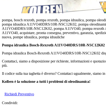
pompa, bosch rexroth, pompa rexroth, pompa idraulica, pom
pompa idraulica A11VO40DRS/10R-NSC12K02, pompa oleodinami
A11VO40DRS/10R-NSC12K02, pompa A11VO40, pompa rexroth A11V
A11VO40, acquistare, pronta consegna, preventivo, garanzia, spedizio
nuova, pompe idraulica, pompa idrauliche
Pompa idraulica Bosch-Rexroth A11VO40DRS/10R-NSC12K02
Pompa idraulica Bosch-Rexroth A11VO40DRS/10R-NSC12K02 disponib
Contattaci, siamo a disposizione per richieste, informazioni e quotazio
più.
Il codice sulla tua taghetta è diverso? Contattaci ugualmente, siamo in 
Kolben è la soluzione a tutti i problemi di oleodinamica!
Richiedi Preventivo
Condividi: