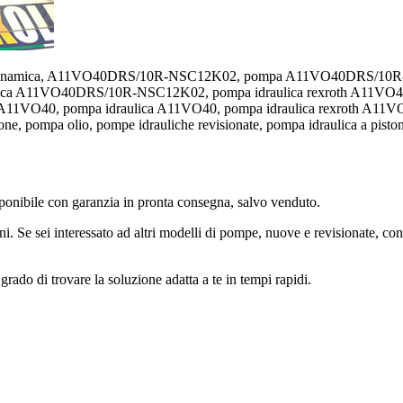
pa oleodinamica, A11VO40DRS/10R-NSC12K02, pompa A11VO40DRS/
ca A11VO40DRS/10R-NSC12K02, pompa idraulica rexroth A11VO4
O40, pompa idraulica A11VO40, pompa idraulica rexroth A11VO4
ne, pompa olio, pompe idrauliche revisionate, pompa idraulica a piston
ile con garanzia in pronta consegna, salvo venduto.
ni. Se sei interessato ad altri modelli di pompe, nuove e revisionate, con
grado di trovare la soluzione adatta a te in tempi rapidi.