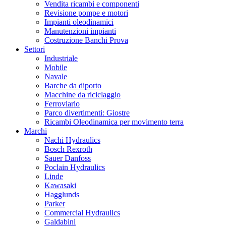
Vendita ricambi e componenti
Revisione pompe e motori
Impianti oleodinamici
Manutenzioni impianti
Costruzione Banchi Prova
Settori
Industriale
Mobile
Navale
Barche da diporto
Macchine da riciclaggio
Ferroviario
Parco divertimenti: Giostre
Ricambi Oleodinamica per movimento terra
Marchi
Nachi Hydraulics
Bosch Rexroth
Sauer Danfoss
Poclain Hydraulics
Linde
Kawasaki
Hagglunds
Parker
Commercial Hydraulics
Galdabini