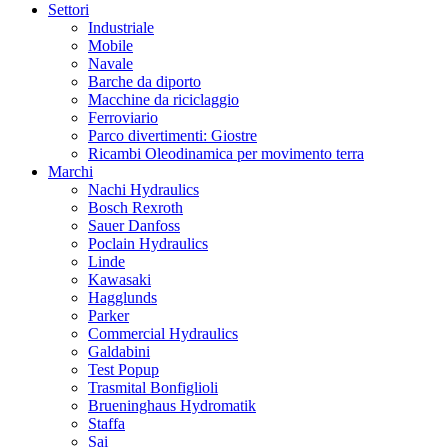
Settori
Industriale
Mobile
Navale
Barche da diporto
Macchine da riciclaggio
Ferroviario
Parco divertimenti: Giostre
Ricambi Oleodinamica per movimento terra
Marchi
Nachi Hydraulics
Bosch Rexroth
Sauer Danfoss
Poclain Hydraulics
Linde
Kawasaki
Hagglunds
Parker
Commercial Hydraulics
Galdabini
Test Popup
Trasmital Bonfiglioli
Brueninghaus Hydromatik
Staffa
Sai