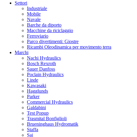
Settori
Industriale
Mobile
Navale
Barche da diporto
Macchine da riciclaggio
Ferroviario
Parco divertimenti: Giostre
Ricambi Oleodinamica per movimento terra
Marchi
Nachi Hydraulics
Bosch Rexroth
Sauer Danfoss
Poclain Hydraulics
Linde
Kawasaki
Hagglunds
Parker
Commercial Hydraulics
Galdabini
Test Popup
Trasmital Bonfiglioli
Brueninghaus Hydromatik
Staffa
Sai