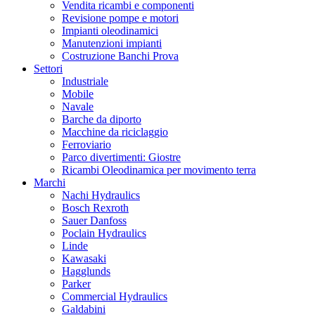
Vendita ricambi e componenti
Revisione pompe e motori
Impianti oleodinamici
Manutenzioni impianti
Costruzione Banchi Prova
Settori
Industriale
Mobile
Navale
Barche da diporto
Macchine da riciclaggio
Ferroviario
Parco divertimenti: Giostre
Ricambi Oleodinamica per movimento terra
Marchi
Nachi Hydraulics
Bosch Rexroth
Sauer Danfoss
Poclain Hydraulics
Linde
Kawasaki
Hagglunds
Parker
Commercial Hydraulics
Galdabini