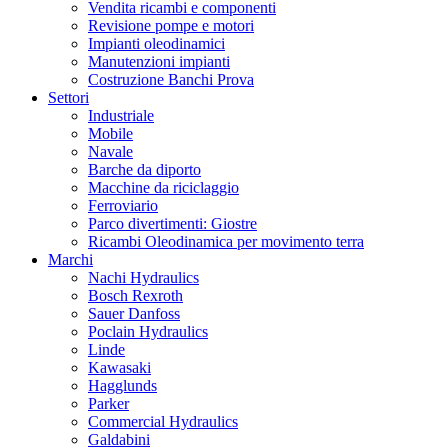
Vendita ricambi e componenti
Revisione pompe e motori
Impianti oleodinamici
Manutenzioni impianti
Costruzione Banchi Prova
Settori
Industriale
Mobile
Navale
Barche da diporto
Macchine da riciclaggio
Ferroviario
Parco divertimenti: Giostre
Ricambi Oleodinamica per movimento terra
Marchi
Nachi Hydraulics
Bosch Rexroth
Sauer Danfoss
Poclain Hydraulics
Linde
Kawasaki
Hagglunds
Parker
Commercial Hydraulics
Galdabini