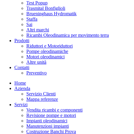
Test Popup
Trasmital Bonfiglioli
Brueninghaus Hydromatik
Staffa
Sai
Altri marchi
Ricambi Oleodinamica per movimento terra
Prodotti
Riduttori e Motoriduttori
Pompe oleodinamiche
Motori oleodinamici
Altre unità
Contatti
Preventivo
Home
Azienda
Servizio Clienti
Mappa referenze
Servizi
Vendita ricambi e componenti
Revisione pompe e motori
Impianti oleodinamici
Manutenzioni impianti
Costruzione Banchi Prova