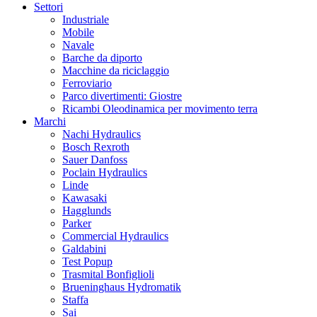
Settori
Industriale
Mobile
Navale
Barche da diporto
Macchine da riciclaggio
Ferroviario
Parco divertimenti: Giostre
Ricambi Oleodinamica per movimento terra
Marchi
Nachi Hydraulics
Bosch Rexroth
Sauer Danfoss
Poclain Hydraulics
Linde
Kawasaki
Hagglunds
Parker
Commercial Hydraulics
Galdabini
Test Popup
Trasmital Bonfiglioli
Brueninghaus Hydromatik
Staffa
Sai