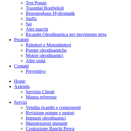
Test Popup
Trasmital Bonfiglioli
Brueninghaus Hydromatik
Staffa
Sai
Altri marchi
Ricambi Oleodinamica per movimento terra
Prodotti
Riduttori e Motoriduttori
Pompe oleodinamiche
Motori oleodinamici
Altre unità
Contatti
Preventivo
Home
Azienda
Servizio Clienti
Mappa referenze
Servizi
Vendita ricambi e componenti
Revisione pompe e motori
Impianti oleodinamici
Manutenzioni impianti
Costruzione Banchi Prova