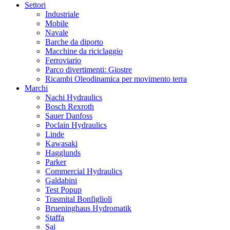
Settori
Industriale
Mobile
Navale
Barche da diporto
Macchine da riciclaggio
Ferroviario
Parco divertimenti: Giostre
Ricambi Oleodinamica per movimento terra
Marchi
Nachi Hydraulics
Bosch Rexroth
Sauer Danfoss
Poclain Hydraulics
Linde
Kawasaki
Hagglunds
Parker
Commercial Hydraulics
Galdabini
Test Popup
Trasmital Bonfiglioli
Brueninghaus Hydromatik
Staffa
Sai