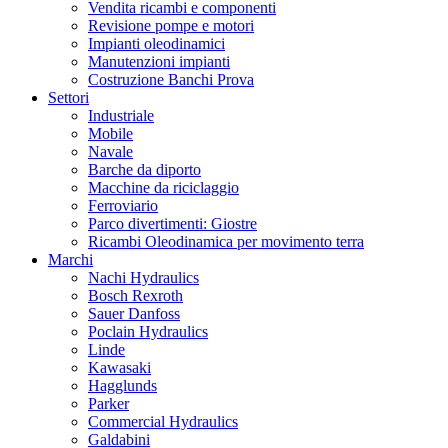
Vendita ricambi e componenti
Revisione pompe e motori
Impianti oleodinamici
Manutenzioni impianti
Costruzione Banchi Prova
Settori
Industriale
Mobile
Navale
Barche da diporto
Macchine da riciclaggio
Ferroviario
Parco divertimenti: Giostre
Ricambi Oleodinamica per movimento terra
Marchi
Nachi Hydraulics
Bosch Rexroth
Sauer Danfoss
Poclain Hydraulics
Linde
Kawasaki
Hagglunds
Parker
Commercial Hydraulics
Galdabini