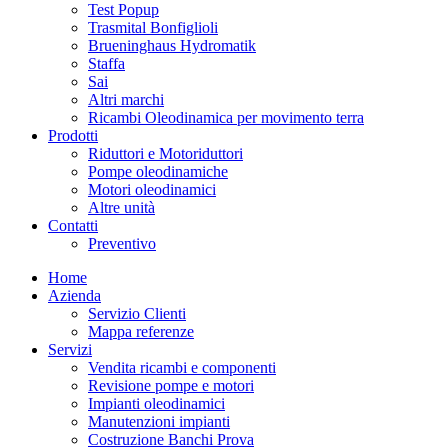
Test Popup
Trasmital Bonfiglioli
Brueninghaus Hydromatik
Staffa
Sai
Altri marchi
Ricambi Oleodinamica per movimento terra
Prodotti
Riduttori e Motoriduttori
Pompe oleodinamiche
Motori oleodinamici
Altre unità
Contatti
Preventivo
Home
Azienda
Servizio Clienti
Mappa referenze
Servizi
Vendita ricambi e componenti
Revisione pompe e motori
Impianti oleodinamici
Manutenzioni impianti
Costruzione Banchi Prova