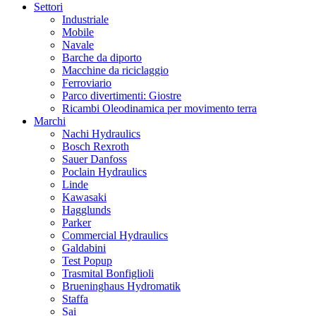
Settori
Industriale
Mobile
Navale
Barche da diporto
Macchine da riciclaggio
Ferroviario
Parco divertimenti: Giostre
Ricambi Oleodinamica per movimento terra
Marchi
Nachi Hydraulics
Bosch Rexroth
Sauer Danfoss
Poclain Hydraulics
Linde
Kawasaki
Hagglunds
Parker
Commercial Hydraulics
Galdabini
Test Popup
Trasmital Bonfiglioli
Brueninghaus Hydromatik
Staffa
Sai