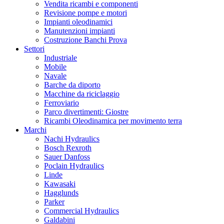
Vendita ricambi e componenti
Revisione pompe e motori
Impianti oleodinamici
Manutenzioni impianti
Costruzione Banchi Prova
Settori
Industriale
Mobile
Navale
Barche da diporto
Macchine da riciclaggio
Ferroviario
Parco divertimenti: Giostre
Ricambi Oleodinamica per movimento terra
Marchi
Nachi Hydraulics
Bosch Rexroth
Sauer Danfoss
Poclain Hydraulics
Linde
Kawasaki
Hagglunds
Parker
Commercial Hydraulics
Galdabini