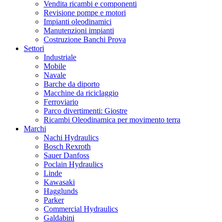
Vendita ricambi e componenti
Revisione pompe e motori
Impianti oleodinamici
Manutenzioni impianti
Costruzione Banchi Prova
Settori
Industriale
Mobile
Navale
Barche da diporto
Macchine da riciclaggio
Ferroviario
Parco divertimenti: Giostre
Ricambi Oleodinamica per movimento terra
Marchi
Nachi Hydraulics
Bosch Rexroth
Sauer Danfoss
Poclain Hydraulics
Linde
Kawasaki
Hagglunds
Parker
Commercial Hydraulics
Galdabini