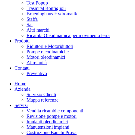
Test Popup
Trasmital Bonfiglioli
Brueninghaus Hydromatik
Staffa
Sai
Altri marchi
Ricambi Oleodinamica per movimento terra
Prodotti
Riduttori e Motoriduttori
Pompe oleodinamiche
Motori oleodinamici
Altre unità
Contatti
Preventivo
Home
Azienda
Servizio Clienti
Mappa referenze
Servizi
Vendita ricambi e componenti
Revisione pompe e motori
Impianti oleodinamici
Manutenzioni impianti
Costruzione Banchi Prova