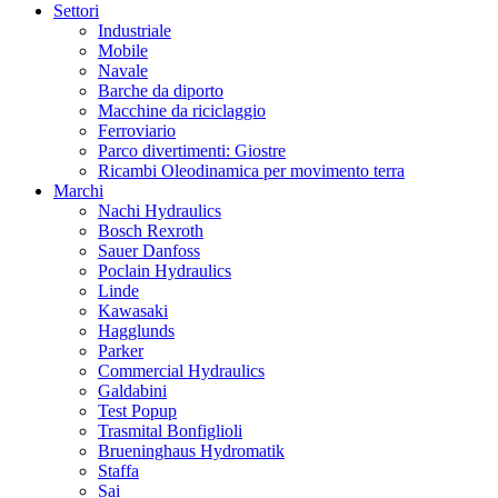
Settori
Industriale
Mobile
Navale
Barche da diporto
Macchine da riciclaggio
Ferroviario
Parco divertimenti: Giostre
Ricambi Oleodinamica per movimento terra
Marchi
Nachi Hydraulics
Bosch Rexroth
Sauer Danfoss
Poclain Hydraulics
Linde
Kawasaki
Hagglunds
Parker
Commercial Hydraulics
Galdabini
Test Popup
Trasmital Bonfiglioli
Brueninghaus Hydromatik
Staffa
Sai