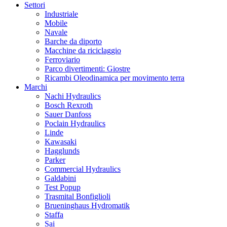
Settori
Industriale
Mobile
Navale
Barche da diporto
Macchine da riciclaggio
Ferroviario
Parco divertimenti: Giostre
Ricambi Oleodinamica per movimento terra
Marchi
Nachi Hydraulics
Bosch Rexroth
Sauer Danfoss
Poclain Hydraulics
Linde
Kawasaki
Hagglunds
Parker
Commercial Hydraulics
Galdabini
Test Popup
Trasmital Bonfiglioli
Brueninghaus Hydromatik
Staffa
Sai