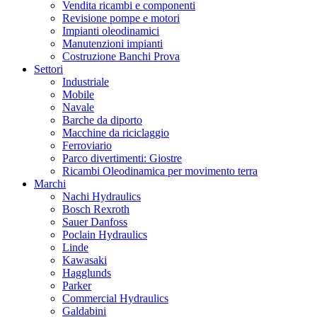
Vendita ricambi e componenti
Revisione pompe e motori
Impianti oleodinamici
Manutenzioni impianti
Costruzione Banchi Prova
Settori
Industriale
Mobile
Navale
Barche da diporto
Macchine da riciclaggio
Ferroviario
Parco divertimenti: Giostre
Ricambi Oleodinamica per movimento terra
Marchi
Nachi Hydraulics
Bosch Rexroth
Sauer Danfoss
Poclain Hydraulics
Linde
Kawasaki
Hagglunds
Parker
Commercial Hydraulics
Galdabini