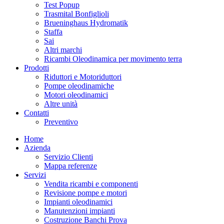
Test Popup
Trasmital Bonfiglioli
Brueninghaus Hydromatik
Staffa
Sai
Altri marchi
Ricambi Oleodinamica per movimento terra
Prodotti
Riduttori e Motoriduttori
Pompe oleodinamiche
Motori oleodinamici
Altre unità
Contatti
Preventivo
Home
Azienda
Servizio Clienti
Mappa referenze
Servizi
Vendita ricambi e componenti
Revisione pompe e motori
Impianti oleodinamici
Manutenzioni impianti
Costruzione Banchi Prova