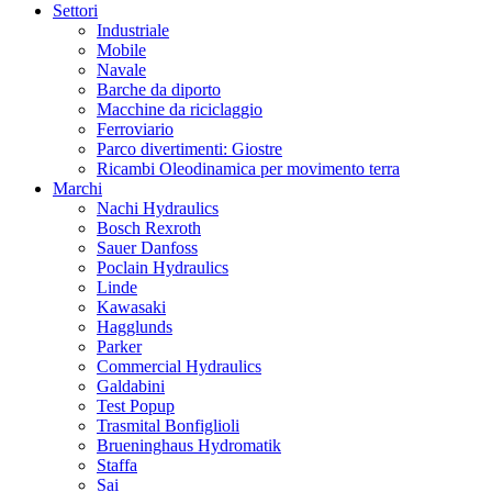
Settori
Industriale
Mobile
Navale
Barche da diporto
Macchine da riciclaggio
Ferroviario
Parco divertimenti: Giostre
Ricambi Oleodinamica per movimento terra
Marchi
Nachi Hydraulics
Bosch Rexroth
Sauer Danfoss
Poclain Hydraulics
Linde
Kawasaki
Hagglunds
Parker
Commercial Hydraulics
Galdabini
Test Popup
Trasmital Bonfiglioli
Brueninghaus Hydromatik
Staffa
Sai