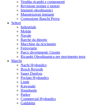
Vendita ricambi e componenti
Revisione pompe e motori
Impianti oleodinamici
Manutenzioni impianti
Costruzione Banchi Prova
Settori
Industriale
Mobile
Navale
Barche da diporto
Macchine da riciclaggio
Ferroviario
Parco divertimenti: Giostre
Ricambi Oleodinamica per movimento terra
Marchi
Nachi Hydraulics
Bosch Rexroth
Sauer Danfoss
Poclain Hydraulics
Linde
Kawasaki
Hagglunds
Parker
Commercial Hydraulics
Galdabini