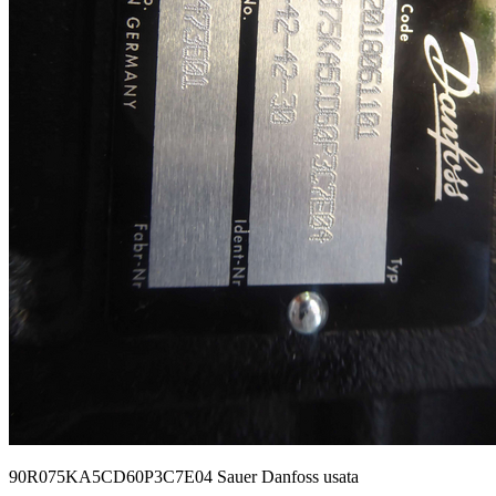
90R075KA5CD60P3C7E04 Sauer Danfoss usata