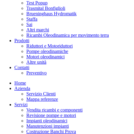
Test Popup
Trasmital Bonfiglioli
Brueninghaus Hydromatik
Staffa
Sai
Altri marchi
Ricambi Oleodinamica per movimento terra
Prodotti
Riduttori e Motoriduttori
Pompe oleodinamiche
Motori oleodinamici
Altre unità
Contatti
Preventivo
Home
Azienda
Servizio Clienti
Mappa referenze
Servizi
Vendita ricambi e componenti
Revisione pompe e motori
Impianti oleodinamici
Manutenzioni impianti
Costruzione Banchi Prova