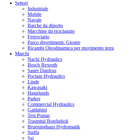
Settori
Industriale
Mobile
Navale
Barche da diporto
Macchine da riciclaggio
Ferroviario
Parco divertimenti: Giostre
Ricambi Oleodinamica per movimento terra
Marchi
Nachi Hydraulics
Bosch Rexroth
Sauer Danfoss
Poclain Hydraulics
Linde
Kawasaki
Hagglunds
Parker
Commercial Hydraulics
Galdabini
Test Popup
Trasmital Bonfiglioli
Brueninghaus Hydromatik
Staffa
Sai