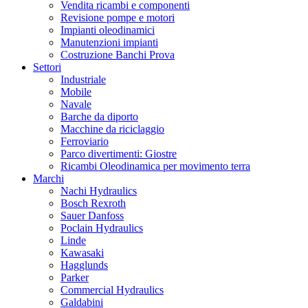
Vendita ricambi e componenti
Revisione pompe e motori
Impianti oleodinamici
Manutenzioni impianti
Costruzione Banchi Prova
Settori
Industriale
Mobile
Navale
Barche da diporto
Macchine da riciclaggio
Ferroviario
Parco divertimenti: Giostre
Ricambi Oleodinamica per movimento terra
Marchi
Nachi Hydraulics
Bosch Rexroth
Sauer Danfoss
Poclain Hydraulics
Linde
Kawasaki
Hagglunds
Parker
Commercial Hydraulics
Galdabini