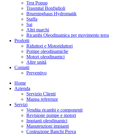
Test Popup
Trasmital Bonfiglioli
Brueninghaus Hydromatik
Staffa
Sai
Altri marchi
Ricambi Oleodinamica per movimento terra
Prodotti
Riduttori e Motoriduttori
Pompe oleodinamiche
Motori oleodinamici
Altre unità
Contatti
Preventivo
Home
Azienda
Servizio Clienti
Mappa referenze
Servizi
Vendita ricambi e componenti
Revisione pompe e motori
Impianti oleodinamici
Manutenzioni impianti
Costruzione Banchi Prova