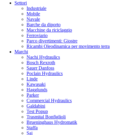
Settori
Industriale
Mobile
Navale
Barche da diporto
Macchine da riciclaggio
Ferroviario
Parco divertimenti: Giostre
Ricambi Oleodinamica per movimento terra
Marchi
Nachi Hydraulics
Bosch Rexroth
Sauer Danfoss
Poclain Hydraulics
Linde
Kawasaki
Hagglunds
Parker
Commercial Hydraulics
Galdabini
Test Popup
Trasmital Bonfiglioli
Brueninghaus Hydromatik
Staffa
Sai