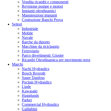
Vendita ricambi e componenti
Revisione pompe e motori
Impianti oleodinamici
Manutenzioni impianti
Costruzione Banchi Prova
Settori
Industriale
Mobile
Navale
Barche da diporto
Macchine da riciclaggio
Ferroviario
Parco divertimenti: Giostre
Ricambi Oleodinamica per movimento terra
Marchi
Nachi Hydraulics
Bosch Rexroth
Sauer Danfoss
Poclain Hydraulics
Linde
Kawasaki
Hagglunds
Parker
Commercial Hydraulics
Galdabini