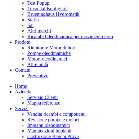
Test Popup
Trasmital Bonfiglioli
Brueninghaus Hydromatik
Staffa
Sai
Altri marchi
Ricambi Oleodinamica per movimento terra
Prodotti
Riduttori e Motoriduttori
Pompe oleodinamiche
Motori oleodinamici
Altre unità
Contatti
Preventivo
Home
Azienda
Servizio Clienti
Mappa referenze
Servizi
Vendita ricambi e componenti
Revisione pompe e motori
Impianti oleodinamici
Manutenzioni impianti
Costruzione Banchi Prova