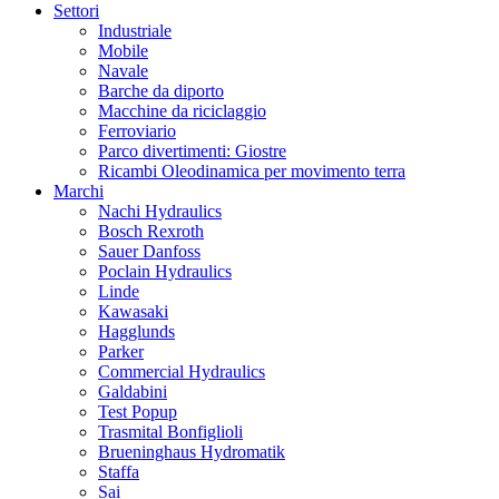
Settori
Industriale
Mobile
Navale
Barche da diporto
Macchine da riciclaggio
Ferroviario
Parco divertimenti: Giostre
Ricambi Oleodinamica per movimento terra
Marchi
Nachi Hydraulics
Bosch Rexroth
Sauer Danfoss
Poclain Hydraulics
Linde
Kawasaki
Hagglunds
Parker
Commercial Hydraulics
Galdabini
Test Popup
Trasmital Bonfiglioli
Brueninghaus Hydromatik
Staffa
Sai