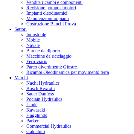
Vendita ricambi e componenti
Revisione pompe e motori
Impianti oleodinamici
Manutenzioni impianti
Costruzione Banchi Prova
Settori
Industriale
Mobile
Navale
Barche da diporto
Macchine da riciclaggio
Ferroviario
Parco divertimenti: Giostre
Ricambi Oleodinamica per movimento terra
Marchi
Nachi Hydraulics
Bosch Rexroth
Sauer Danfoss
Poclain Hydraulics
Linde
Kawasaki
Hagglunds
Parker
Commercial Hydraulics
Galdabini