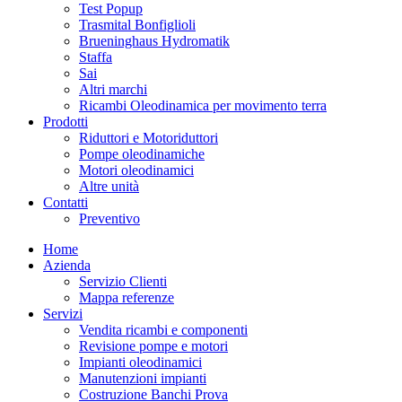
Test Popup
Trasmital Bonfiglioli
Brueninghaus Hydromatik
Staffa
Sai
Altri marchi
Ricambi Oleodinamica per movimento terra
Prodotti
Riduttori e Motoriduttori
Pompe oleodinamiche
Motori oleodinamici
Altre unità
Contatti
Preventivo
Home
Azienda
Servizio Clienti
Mappa referenze
Servizi
Vendita ricambi e componenti
Revisione pompe e motori
Impianti oleodinamici
Manutenzioni impianti
Costruzione Banchi Prova