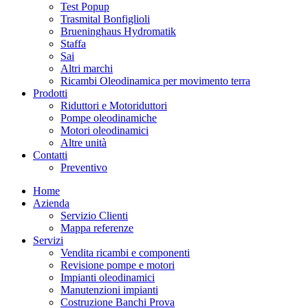
Test Popup
Trasmital Bonfiglioli
Brueninghaus Hydromatik
Staffa
Sai
Altri marchi
Ricambi Oleodinamica per movimento terra
Prodotti
Riduttori e Motoriduttori
Pompe oleodinamiche
Motori oleodinamici
Altre unità
Contatti
Preventivo
Home
Azienda
Servizio Clienti
Mappa referenze
Servizi
Vendita ricambi e componenti
Revisione pompe e motori
Impianti oleodinamici
Manutenzioni impianti
Costruzione Banchi Prova