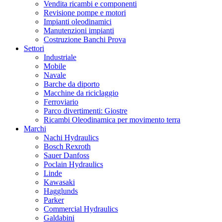
Vendita ricambi e componenti
Revisione pompe e motori
Impianti oleodinamici
Manutenzioni impianti
Costruzione Banchi Prova
Settori
Industriale
Mobile
Navale
Barche da diporto
Macchine da riciclaggio
Ferroviario
Parco divertimenti: Giostre
Ricambi Oleodinamica per movimento terra
Marchi
Nachi Hydraulics
Bosch Rexroth
Sauer Danfoss
Poclain Hydraulics
Linde
Kawasaki
Hagglunds
Parker
Commercial Hydraulics
Galdabini