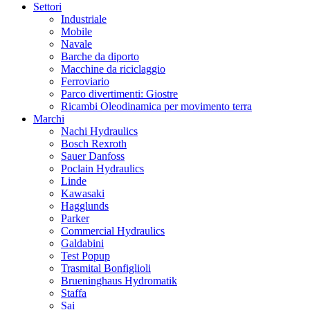
Settori
Industriale
Mobile
Navale
Barche da diporto
Macchine da riciclaggio
Ferroviario
Parco divertimenti: Giostre
Ricambi Oleodinamica per movimento terra
Marchi
Nachi Hydraulics
Bosch Rexroth
Sauer Danfoss
Poclain Hydraulics
Linde
Kawasaki
Hagglunds
Parker
Commercial Hydraulics
Galdabini
Test Popup
Trasmital Bonfiglioli
Brueninghaus Hydromatik
Staffa
Sai