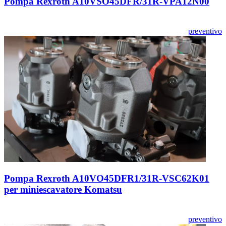
Pompa Rexroth A10VSO45DFR/31R-VPA12N00
preventivo
Pompa Rexroth A10VO45DFR1/31R-VSC62K01
per miniescavatore Komatsu
preventivo