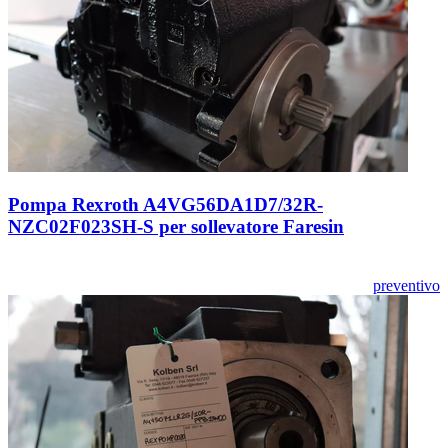
Pompa Rexroth A4VG56DA1D7/32R-
NZC02F023SH-S per sollevatore Faresin
preventivo