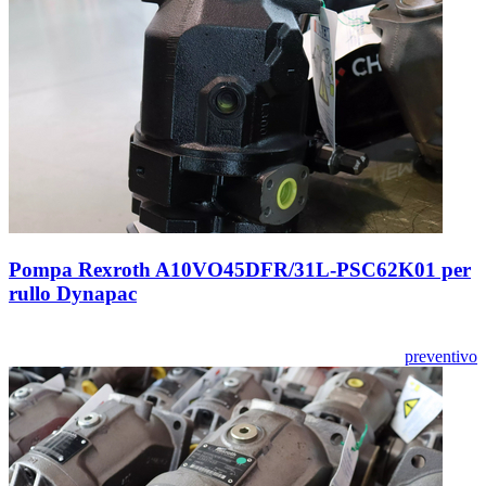
Pompa Rexroth A10VO45DFR/31L-PSC62K01 per
rullo Dynapac
preventivo