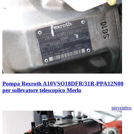
Pompa Rexroth A10VSO18DFR/31R-PPA12N00
per sollevatore telescopico Merlo
preventivo