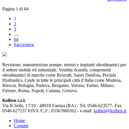
Pagina 1 di 64
1
2
3
....
64
Successiva
Revisione, manutenzione pompe, motori e impianti oleodinamici per
il settore mobile ed industriale. Vendita ricambi, componenti
oleodinamici di marche come Rexroth, Sauer Danfoss, Poclain
Hydraulics, Linde in tutte le principali città d’Italia come Modena,
Brescia, Bologna, Padova, Bergamo, Verona, Torino, Milano,
Firenze, Roma, Napoli, Catania, Genova.
Kolben s.r.l.
Via R.Sella, 17/19 - 48018 Faenza (RA) - Tel. 0546-623577- Fax
0546-627237 P.IVA /C.F.: 03367860362 - e-mail:
kolben@kolben.it
Home
Contatti