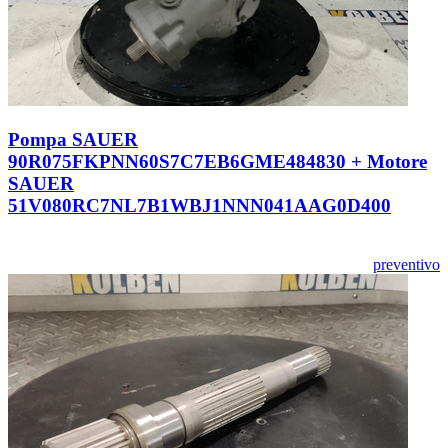
Pompa SAUER
90R075FKPNN60S7C7EB6GME484830 + Motore
SAUER
51V080RC7NL7B1WBJ1NNN041AAG0D400
preventivo