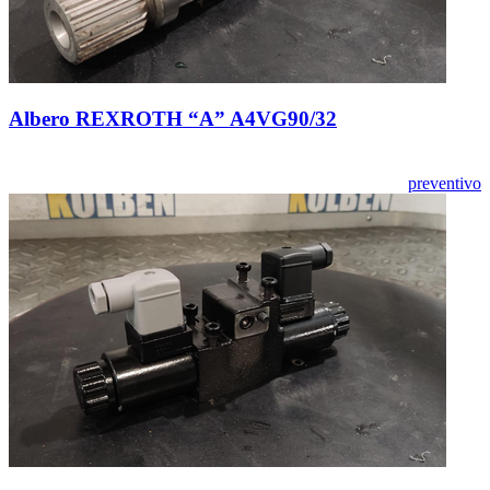
Albero REXROTH “A” A4VG90/32
preventivo