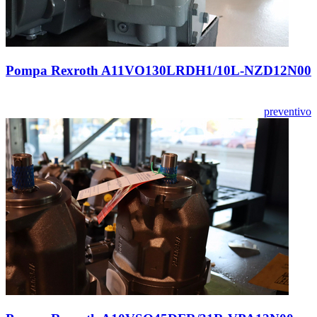
Pompa Rexroth A11VO130LRDH1/10L-NZD12N00
preventivo